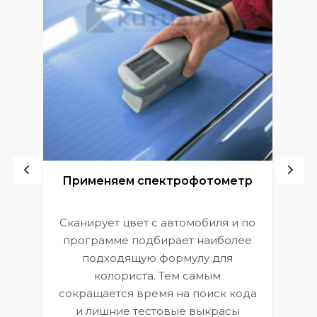
ой
Применяем спектрофотометр
Сканирует цвет с автомобиля и по
П
программе подбирает наиболее
к
э
подходящую формулу для
 и
В
колориста. Тем самым
сокращается время на поиск кода
и лишние тестовые выкрасы