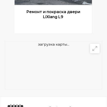
Ремонт и покраска двери
Р
LiXiang L9
загрузка карты...