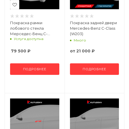
Покраска рамки
Покраска задней двери
лобового стекла
Mercedes-Benz C-Class
Мерседес-Бенц С-
(W203)
Услуга доступна
Класс (W203)
Много
79 500
₽
от
21 000 ₽
ПОДРОБНЕЕ
ПОДРОБНЕЕ