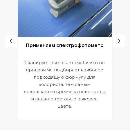
ой
Применяем спектрофотометр
Сканирует цвет с автомобиля и по
П
программе подбирает наиболее
к
э
подходящую формулу для
 и
В
колориста. Тем самым
сокращается время на поиск кода
и лишние тестовые выкрасы
цвета.