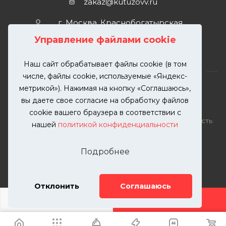
zakaz@kutuzovv.ru
г. Москва, Краснобогатырская
улица, 89, стр. 1.
Управление файлами cookie
Наш сайт обрабатывает файлы cookie (в том
числе, файлы cookie, используемые «Яндекс-
метрикой»). Нажимая на кнопку «Соглашаюсь»,
вы даете свое согласие на обработку файлов
2026 © KUTUZOVV | Кузовной ремонт и покраска
cookie вашего браузера в соответствии с
автомобилей. Вся информация на сайте – собственность
нашей
политикой конфиденциальности
ООО "КУТУЗОВВ"
Публикация информации с сайта KUTUZOVV.RU без
Подробнее
разрешения запрещена. Все права защищены.
Почта: zakaz@kutuzovv.ru
Телефон: 8(499)-302-00-57
Отклонить
Соглашаюсь
ДОБАВИТЬ УСЛУГУ