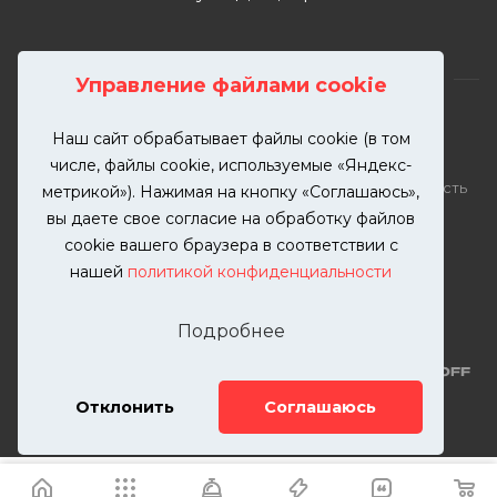
Управление файлами cookie
Наш сайт обрабатывает файлы cookie (в том
2026 © KUTUZOVV | Кузовной ремонт и покраска
числе, файлы cookie, используемые «Яндекс-
автомобилей. Вся информация на сайте – собственность
метрикой»). Нажимая на кнопку «Соглашаюсь»,
ООО "КУТУЗОВВ"
вы даете свое согласие на обработку файлов
Публикация информации с сайта KUTUZOVV.RU без
cookie вашего браузера в соответствии с
разрешения запрещена. Все права защищены.
нашей
политикой конфиденциальности
Почта: zakaz@kutuzovv.ru
Телефон: 8(499)-302-00-57
Подробнее
Отклонить
Соглашаюсь