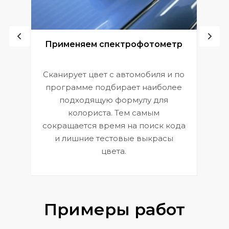
ой
Применяем спектрофотометр
Сканирует цвет с автомобиля и по
П
программе подбирает наиболее
к
э
подходящую формулу для
 и
В
колориста. Тем самым
сокращается время на поиск кода
и лишние тестовые выкрасы
цвета.
Примеры работ