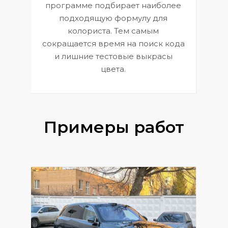
П
программе подбирает наиболее
к
э
подходящую формулу для
 и
В
колориста. Тем самым
сокращается время на поиск кода
и лишние тестовые выкрасы
цвета.
Примеры работ