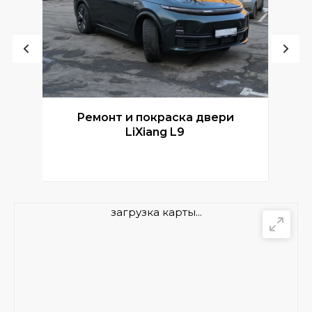
Ремонт и покраска двери
Р
LiXiang L9
загрузка карты...