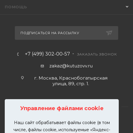
ПОМОЩЬ
ПОДПИСАТЬСЯ НА РАССЫЛКУ
+7 (499) 302-00-57
ЗАКАЗАТЬ ЗВОНОК
zakaz@kutuzovv.ru
г. Москва, Краснобогатырская
улица, 89, стр. 1.
Управление файлами cookie
Наш сайт обрабатывает файлы cookie (в том
2026 © KUTUZOVV | Кузовной ремонт и покраска
числе, файлы cookie, используемые «Яндекс-