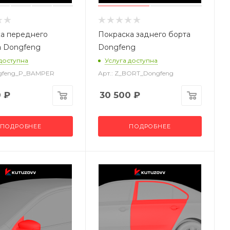
а переднего
Покраска заднего борта
а Dongfeng
Dongfeng
 доступна
Услуга доступна
ngfeng_P_BAMPER
Арт.: Z_BORT_Dongfeng
0
₽
30 500
₽
ПОДРОБНЕЕ
ПОДРОБНЕЕ