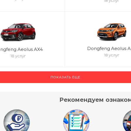
18 услуг
Dongfeng Aeolus A
ngfeng Aeolus AX4
18 услуг
18 услуг
ПОКАЗАТЬ ЕЩЕ
Рекомендуем ознаком