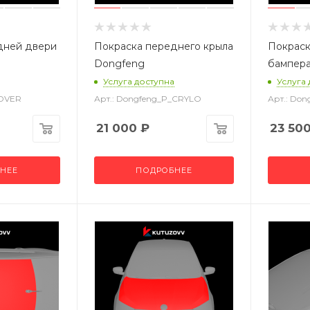
дней двери
Покраска переднего крыла
Покраск
Dongfeng
бампер
Услуга доступна
Услуга
_DVER
Арт.: Dongfeng_P_CRYLO
Арт.: Do
21 000
₽
23 50
НЕЕ
ПОДРОБНЕЕ