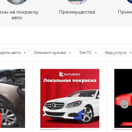
ены на покраску
Преимущества
Прим
авто
дель авто
Элемент кузова
Тип ТС
Вид услуги