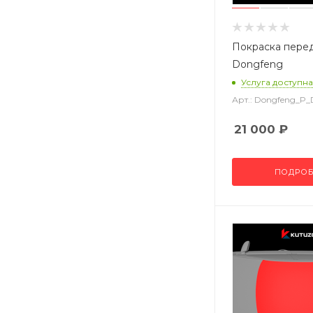
Покраска пере
Dongfeng
Услуга доступна
Арт.: Dongfeng_P
21 000
₽
ПОДРОБ