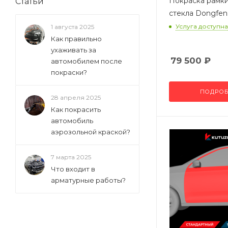
Покраска рамки
Статьи
стекла Dongfe
Услуга доступна
1 августа 2025
Как правильно
ухаживать за
79 500
₽
автомобилем после
покраски?
ПОДРОБ
28 апреля 2025
Как покрасить
автомобиль
аэрозольной краской?
7 марта 2025
Что входит в
арматурные работы?