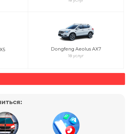
18 услуг
Dongfeng Aeolus AX7
X5
18 услуг
иться: