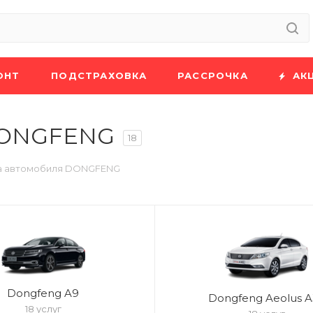
ОНТ
ПОДСТРАХОВКА
РАССРОЧКА
АК
DONGFENG
18
а автомобиля DONGFENG
Dongfeng A9
Dongfeng Aeolus A
18 услуг