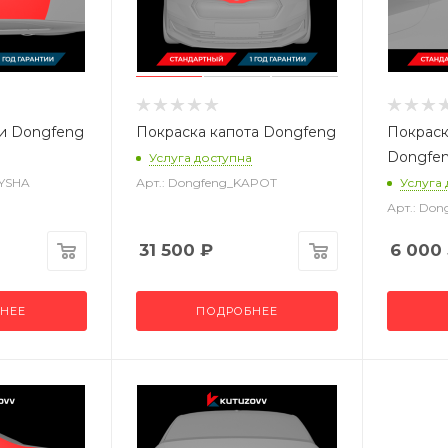
и Dongfeng
Покраска капота Dongfeng
Покраск
Dongfe
Услуга доступна
RYSHA
Арт.: Dongfeng_KAPOT
Услуга
Арт.: Do
31 500
₽
6 000
НЕЕ
ПОДРОБНЕЕ