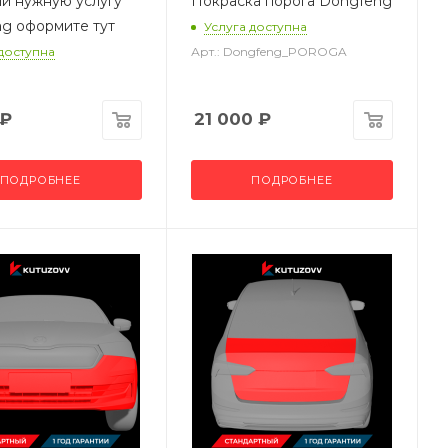
и нужную услугу
Покраска порога Dongfeng
g оформите тут
Услуга доступна
 доступна
Арт.: Dongfeng_POROGA
₽
21 000
₽
ПОДРОБНЕЕ
ПОДРОБНЕЕ