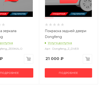
а зеркала
Покраска задней двери
ng
Dongfeng
 доступна
Услуга доступна
ngfeng_ZERKALO
Арт.: Dongfeng_Z_DVER
₽
21 000
₽
ПОДРОБНЕЕ
ПОДРОБНЕЕ