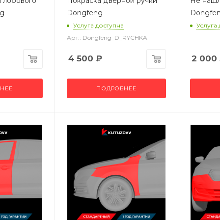
 лобового
Покраска дверной ручки
Не нашл
ng
Dongfeng
Dongfen
Услуга доступна
Услуга
Арт.: Dongfeng_D_RYCHKA
4 500
₽
2 000
НЕЕ
ПОДРОБНЕЕ