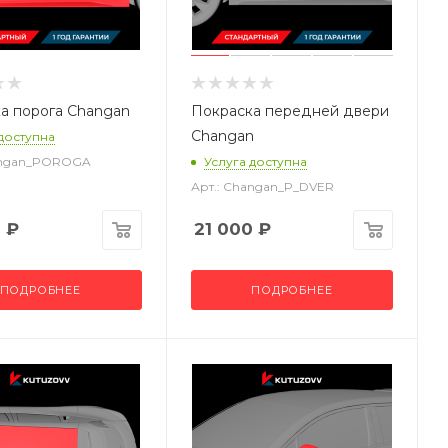
а порога Changan
Покраска передней двери
Changan
 доступна
angan_POROGA
Услуга доступна
Арт.: Changan_P_DVER
0
₽
21 000
₽
ПОДРОБНЕЕ
ПОДРОБНЕЕ