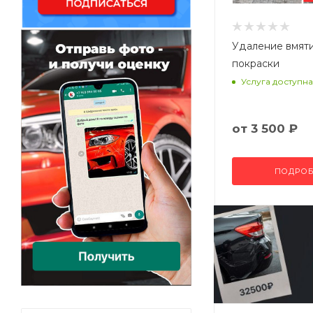
Удаление вмят
покраски
Услуга доступна
от
3 500 ₽
ПОДРОБ