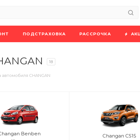
ОНТ
ПОДСТРАХОВКА
РАССРОЧКА
АК
CHANGAN
18
а автомобиля CHANGAN
Changan Benben
Changan CS15