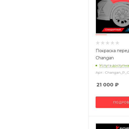
Покраска пере
Changan
Услуга доступна
Арт.: Changan_P_
21 000
₽
ПОДРОБ