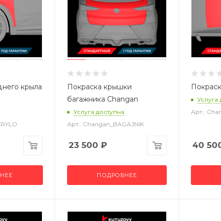
днего крыла
Покраска крышки
Покраск
багажника Changan
Услуга
Услуга доступна
Арт.: Ch
CRYLO
Арт.: Changan_BAGAJNIK
23 500
₽
40 50
НЕЕ
ПОДРОБНЕЕ