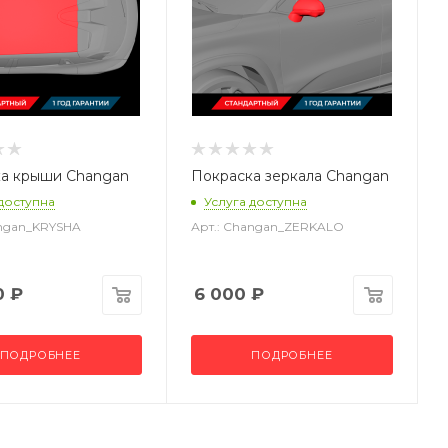
а крыши Changan
Покраска зеркала Changan
 доступна
Услуга доступна
angan_KRYSHA
Арт.: Changan_ZERKALO
0
₽
6 000
₽
ПОДРОБНЕЕ
ПОДРОБНЕЕ