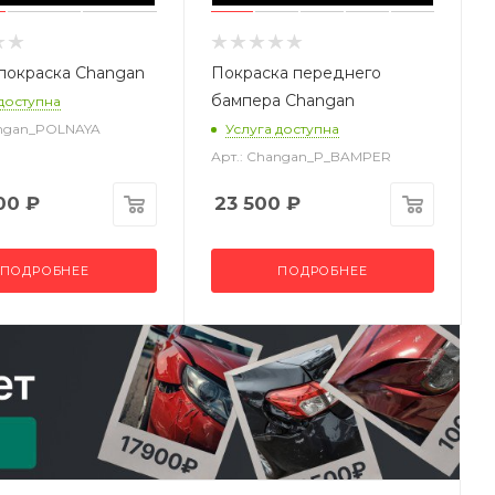
покраска Changan
Покраска переднего
бампера Changan
 доступна
angan_POLNAYA
Услуга доступна
Арт.: Changan_P_BAMPER
00
₽
23 500
₽
ПОДРОБНЕЕ
ПОДРОБНЕЕ