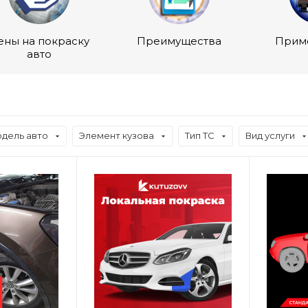
ены на покраску
Преимущества
Прим
авто
дель авто
Элемент кузова
Тип ТС
Вид услуги