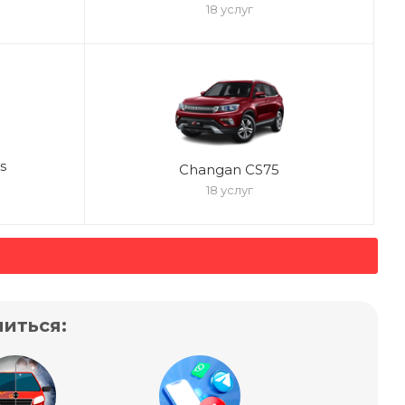
18 услуг
s
Changan CS75
18 услуг
иться: