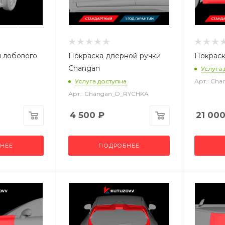
 лобового
Покраска дверной ручки
Покраск
Changan
Услуга
Услуга доступна
Арт.: Ch
Арт.: Changan_D_RYCHKA
4 500
₽
21 00
НЕЕ
ПОДРОБНЕЕ