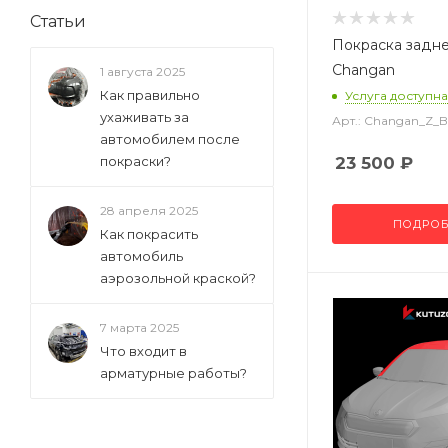
Статьи
Покраска задн
Changan
1 августа 2025
Как правильно
Услуга доступна
ухаживать за
Арт.: Changan_Z
автомобилем после
покраски?
23 500
₽
28 апреля 2025
ПОДРОБ
Как покрасить
автомобиль
аэрозольной краской?
7 марта 2025
Что входит в
арматурные работы?