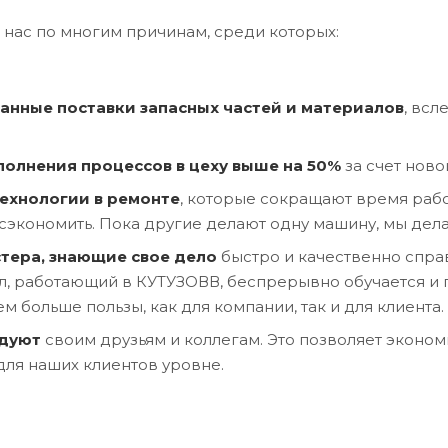
нас по многим причинам, среди которых:
анные поставки запасных частей и материало
в
, вс
полнения процессов в цеху выше на 50%
за счет нов
ехнологии в ремонте
, которые сокращают время рабо
сэкономить. Пока другие делают одну машину, мы дела
тера, знающие свое дело
быстро и качественно спра
, работающий в КУТУЗОВВ, беспрерывно обучается и
ем больше пользы, как для компании, так и для клиента.
ндуют
своим друзьям и коллегам. Это позволяет эконо
ля наших клиентов уровне.