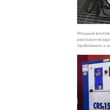
Мощный винтово
расходом воздух
приближено к за