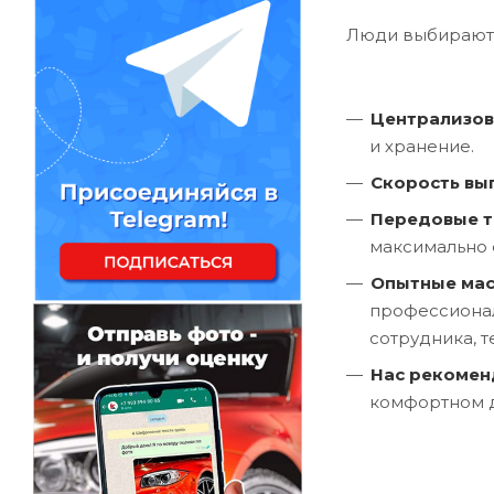
Люди выбирают 
Централизов
и хранение.
Скорость вы
Передовые т
максимально 
Опытные мас
профессионал
сотрудника, т
Нас рекоме
комфортном д