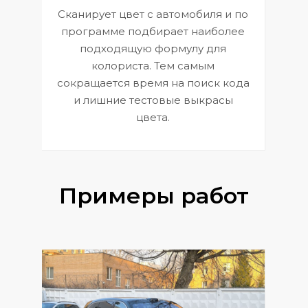
Сканирует цвет с автомобиля и по
П
программе подбирает наиболее
к
э
подходящую формулу для
 и
В
колориста. Тем самым
сокращается время на поиск кода
и лишние тестовые выкрасы
цвета.
Примеры работ