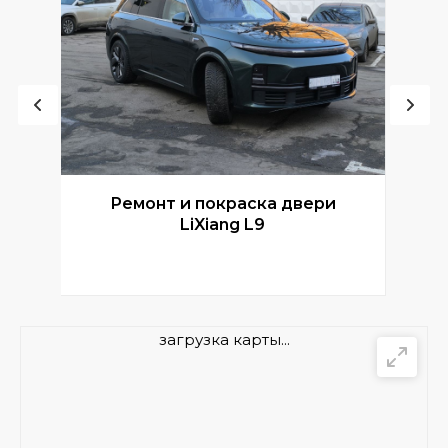
Ремонт и покраска двери
Р
LiXiang L9
загрузка карты...