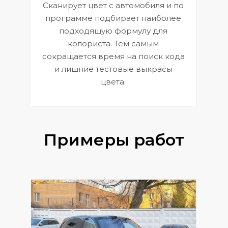
Сканирует цвет с автомобиля и по
П
программе подбирает наиболее
к
э
подходящую формулу для
 и
В
колориста. Тем самым
сокращается время на поиск кода
и лишние тестовые выкрасы
цвета.
Примеры работ