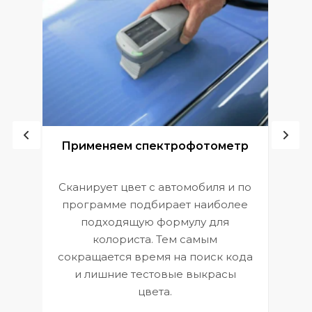
ой
Применяем спектрофотометр
Сканирует цвет с автомобиля и по
П
программе подбирает наиболее
к
э
подходящую формулу для
 и
В
колориста. Тем самым
сокращается время на поиск кода
и лишние тестовые выкрасы
цвета.