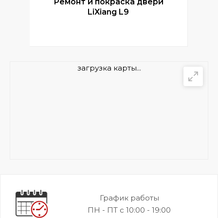
Ремонт и покраска двери
Р
LiXiang L9
загрузка карты...
График работы
ПН - ПТ с 10:00 - 19:00