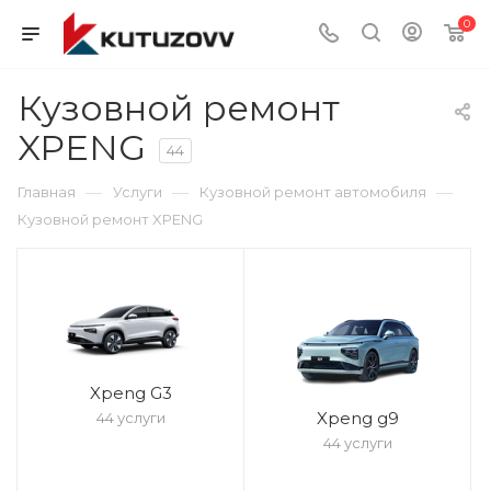
0
Кузовной ремонт
XPENG
44
—
—
—
Главная
Услуги
Кузовной ремонт автомобиля
Кузовной ремонт XPENG
Xpeng G3
Xpeng g9
44 услуги
44 услуги