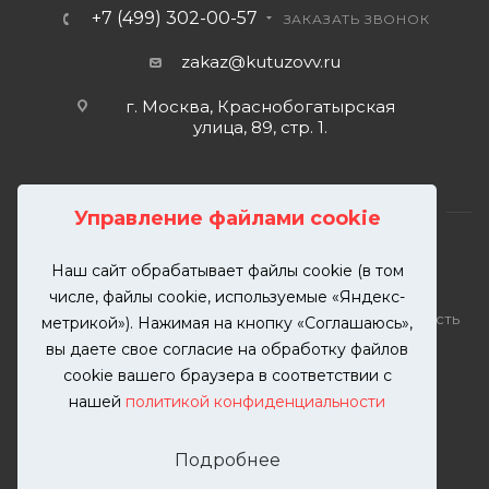
+7 (499) 302-00-57
ЗАКАЗАТЬ ЗВОНОК
zakaz@kutuzovv.ru
г. Москва, Краснобогатырская
улица, 89, стр. 1.
Управление файлами cookie
Наш сайт обрабатывает файлы cookie (в том
2026 © KUTUZOVV | Кузовной ремонт и покраска
числе, файлы cookie, используемые «Яндекс-
автомобилей. Вся информация на сайте – собственность
метрикой»). Нажимая на кнопку «Соглашаюсь»,
ООО "КУТУЗОВВ"
вы даете свое согласие на обработку файлов
Публикация информации с сайта KUTUZOVV.RU без
cookie вашего браузера в соответствии с
разрешения запрещена. Все права защищены.
нашей
политикой конфиденциальности
Почта: zakaz@kutuzovv.ru
Телефон: 8(499)-302-00-57
Подробнее