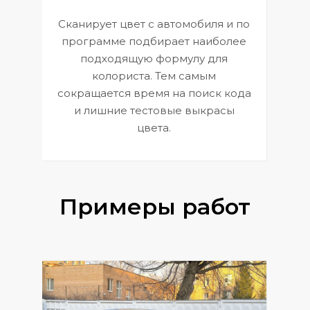
Сканирует цвет с автомобиля и по
П
программе подбирает наиболее
к
э
подходящую формулу для
 и
В
колориста. Тем самым
сокращается время на поиск кода
и лишние тестовые выкрасы
цвета.
Примеры работ