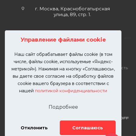
г. Москва, Краснобогатырская
улица, 89, стр. 1.
Управление файлами cookie
Наш сайт обрабатывает файлы cookie (в том
2026 © KUTUZOVV | Кузовной ремонт и покраска
числе, файлы cookie, используемые «Яндекс-
автомобилей. Вся информация на сайте – собственность
метрикой»). Нажимая на кнопку «Соглашаюсь»,
ООО "КУТУЗОВВ"
вы даете свое согласие на обработку файлов
Публикация информации с сайта KUTUZOVV.RU без
cookie вашего браузера в соответствии с
разрешения запрещена. Все права защищены.
нашей
политикой конфиденциальности
Почта: zakaz@kutuzovv.ru
Телефон: 8(499)-302-00-57
Подробнее
Отклонить
Соглашаюсь