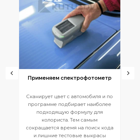
ой
Применяем спектрофотометр
Сканирует цвет с автомобиля и по
П
программе подбирает наиболее
к
э
подходящую формулу для
 и
В
колориста. Тем самым
сокращается время на поиск кода
и лишние тестовые выкрасы