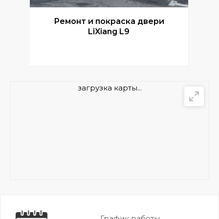
Ремонт и покраска двери
Р
LiXiang L9
загрузка карты...
График работы