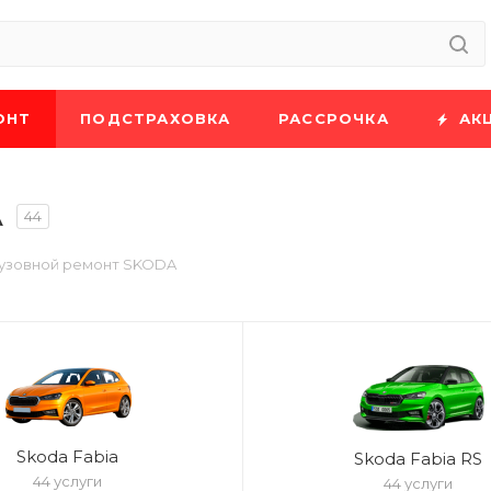
ОНТ
ПОДСТРАХОВКА
РАССРОЧКА
АК
A
44
узовной ремонт SKODA
Skoda Fabia
Skoda Fabia RS
44 услуги
44 услуги