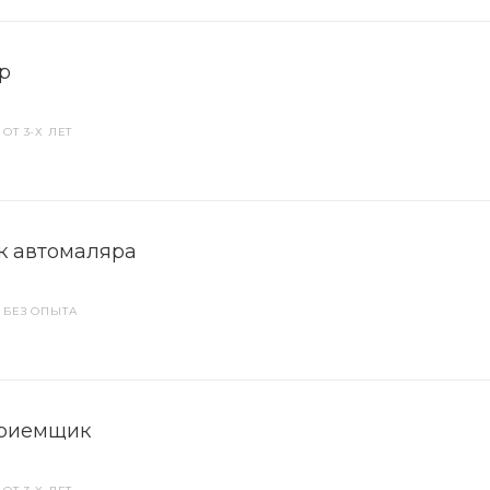
р
ОТ 3-Х ЛЕТ
 автомаляра
 БЕЗ ОПЫТА
приемщик