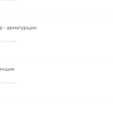
ОТ 3-Х ЛЕТ
р - арматурщик
ОТ 2-Х ЛЕТ
янщик
ОТ 2-Х ЛЕТ