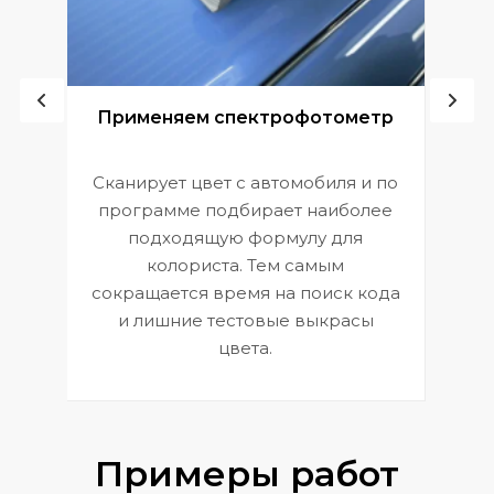
ой
Применяем спектрофотометр
Сканирует цвет с автомобиля и по
П
программе подбирает наиболее
к
э
подходящую формулу для
 и
В
колориста. Тем самым
сокращается время на поиск кода
и лишние тестовые выкрасы
цвета.
Примеры работ