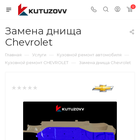
0
Замена днища
Chevrolet
—
—
—
Главная
Услуги
Кузовной ремонт автомобиля
—
Кузовной ремонт CHEVROLET
Замена днища Chevrolet