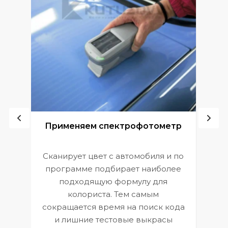
ой
Применяем спектрофотометр
Сканирует цвет с автомобиля и по
П
программе подбирает наиболее
к
э
подходящую формулу для
 и
В
колориста. Тем самым
сокращается время на поиск кода
и лишние тестовые выкрасы