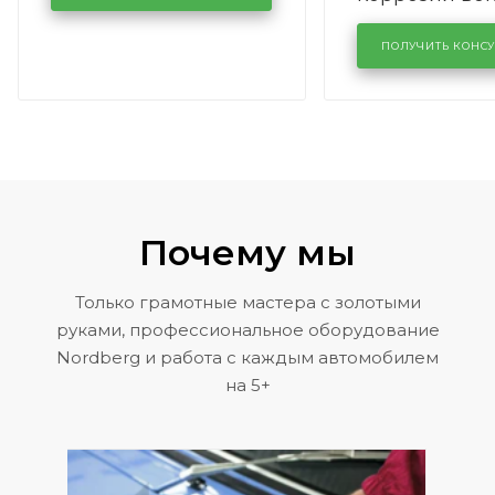
лобового сте
KUTUZOVV
районе задн
ПОЛУЧИТЬ КОНС
Volkswagen 
Почему мы
Только грамотные мастера с золотыми
руками, профессиональное оборудование
Nordberg и работа с каждым автомобилем
на 5+