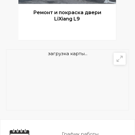
Ремонт и покраска двери
Р
LiXiang L9
загрузка карты...
График работы