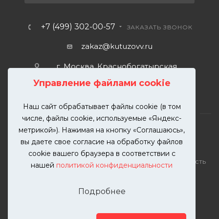
+7 (499) 302-00-57
ЗАКАЗАТЬ ЗВОНОК
zakaz@kutuzovv.ru
г. Москва, Краснобогатырская
улица, 89, стр. 1.
Управление файлами cookie
Наш сайт обрабатывает файлы cookie (в том
числе, файлы cookie, используемые «Яндекс-
метрикой»). Нажимая на кнопку «Соглашаюсь»,
вы даете свое согласие на обработку файлов
2026 © KUTUZOVV | Кузовной ремонт и покраска
cookie вашего браузера в соответствии с
автомобилей. Вся информация на сайте – собственность
нашей
политикой конфиденциальности
ООО "КУТУЗОВВ"
Публикация информации с сайта KUTUZOVV.RU без
Подробнее
разрешения запрещена. Все права защищены.
Почта: zakaz@kutuzovv.ru
Телефон: 8(499)-302-00-57