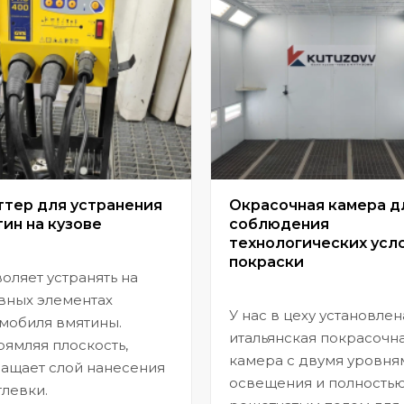
ттер для устранения
Окрасочная камера д
ин на кузове
соблюдения
технологических усл
покраски
оляет устранять на
вных элементах
У нас в цеху установлен
мобиля вмятины.
итальянская покрасочн
ямляя плоскость,
камера с двумя уровня
ащает слой нанесения
освещения и полность
левки.