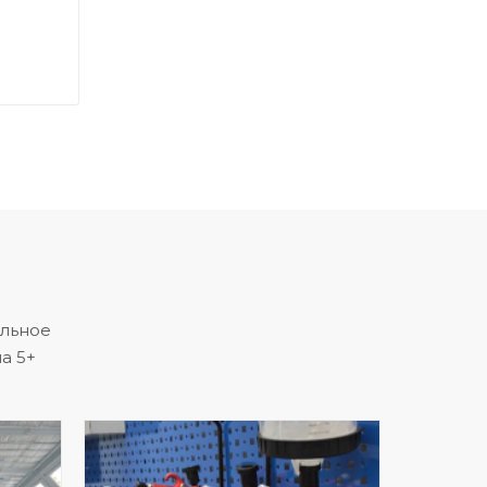
альное
а 5+