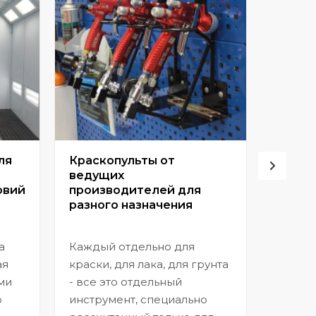
ля
Краскопульты от
Винто
ведущих
высок
овий
производителей для
разного назначения
Позвол
покрыт
а
Каждый отдельно для
прибл
ая
краски, для лака, для грунта
заводс
ми
- все это отдельный
шагрен
ю
инструмент, специально
нанесе