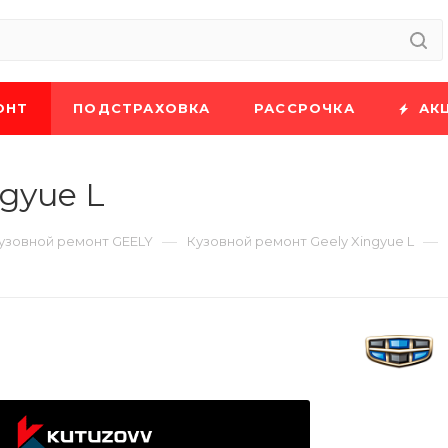
ОНТ
ПОДСТРАХОВКА
РАССРОЧКА
АК
ngyue L
—
—
узовной ремонт GEELY
Кузовной ремонт Geely Xingyue L