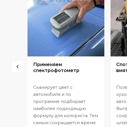
сор
Применяем
Спо
спектрофотометр
вмят
Сканирует цвет с
Позв
но
автомобиля и по
кузо
программе подбирает
авто
,
наиболее подходящую
Выпр
формулу для колориста. Тем
сокр
самым сокращается время
шпат