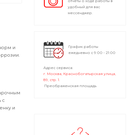
отчеты о ходе работы в
удобный для вас
мессенджер.
График работы
норм и
ежедневно с 9:00 - 21:00
оррозии.
Адрес сервиса:
г. Москва, Краснобогатырская улица,
89, стр. 1.
Преображенская площадь
варочным
 с
енку и