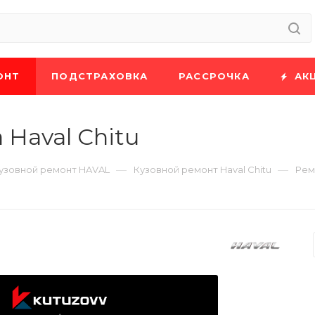
ОНТ
ПОДСТРАХОВКА
РАССРОЧКА
АК
Haval Chitu
—
—
узовной ремонт HAVAL
Кузовной ремонт Haval Chitu
Рем