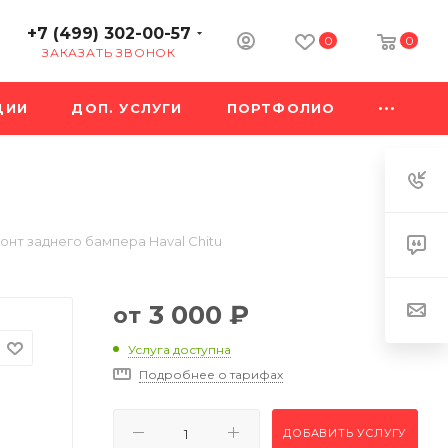
+7 (499) 302-00-57
0
0
ЗАКАЗАТЬ ЗВОНОК
ЦИИ
ДОП. УСЛУГИ
ПОРТФОЛИО
онт заднего бампера Haval Chitu
3 000
₽
от
Услуга доступна
Подробнее о тарифах
ДОБАВИТЬ УСЛУГУ