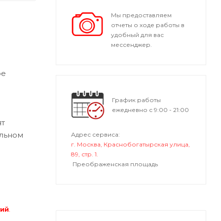
Мы предоставляем
отчеты о ходе работы в
удобный для вас
мессенджер.
ре
График работы
ежедневно с 9:00 - 21:00
ят
альном
Адрес сервиса:
г. Москва, Краснобогатырская улица,
89, стр. 1.
Преображенская площадь
ний
.