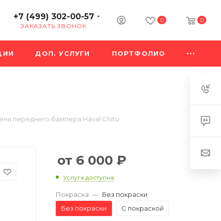
+7 (499) 302-00-57
0
0
ЗАКАЗАТЬ ЗВОНОК
ЦИИ
ДОП. УСЛУГИ
ПОРТФОЛИО
ена переднего бампера Haval Chitu
6 000
₽
Услуга доступна
Покраска
—
Без покраски
Без покраски
С покраской