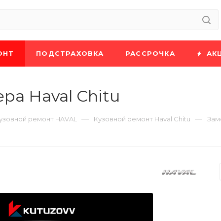
ОНТ
ПОДСТРАХОВКА
РАССРОЧКА
АК
ра Haval Chitu
—
—
узовной ремонт HAVAL
Кузовной ремонт Haval Chitu
Зам