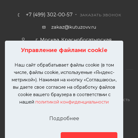
+7 (499) 302-00-57
ЗАКАЗАТЬ ЗВОНОК
zakaz@kutuzovv.ru
г. Москва, Краснобогатырская
улица, 89, стр. 1.
Управление файлами cookie
Наш сайт обрабатывает файлы cookie (в том
числе, файлы cookie, используемые «Яндекс-
метрикой»). Нажимая на кнопку «Соглашаюсь»,
вы даете свое согласие на обработку файлов
2026 © KUTUZOVV | Кузовной ремонт и покраска
cookie вашего браузера в соответствии с
автомобилей. Вся информация на сайте – собственность
нашей
политикой конфиденциальности
ООО "КУТУЗОВВ"
Публикация информации с сайта KUTUZOVV.RU без
Подробнее
разрешения запрещена. Все права защищены.
Почта: zakaz@kutuzovv.ru
Телефон: 8(499)-302-00-57