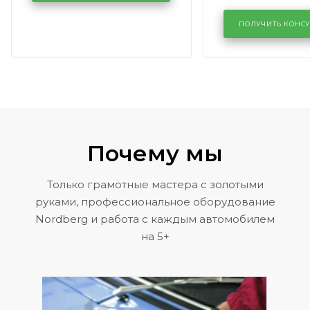
лобового сте
KUTUZOVV
районе задн
ПОЛУЧИТЬ КОНС
Volkswagen 
Почему мы
Только грамотные мастера с золотыми
руками, профессиональное оборудование
Nordberg и работа с каждым автомобилем
на 5+