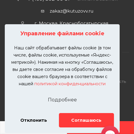
zakaz@kutuzovv.ru
г. Москва, Краснобогатырская
улица, 89, стр. 1.
Управление файлами cookie
Наш сайт обрабатывает файлы cookie (в том
числе, файлы cookie, используемые «Яндекс-
метрикой»). Нажимая на кнопку «Соглашаюсь»,
вы даете свое согласие на обработку файлов
2026 © KUTUZOVV | Кузовной ремонт и покраска
cookie вашего браузера в соответствии с
автомобилей. Вся информация на сайте – собственность
нашей
политикой конфиденциальности
ООО "КУТУЗОВВ"
Публикация информации с сайта KUTUZOVV.RU без
Подробнее
разрешения запрещена. Все права защищены.
Почта: zakaz@kutuzovv.ru
Телефон: 8(499)-302-00-57
Отклонить
Соглашаюсь
ДОБАВИТЬ УСЛУГУ