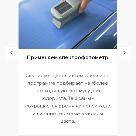
ой
Применяем спектрофотометр
Сканирует цвет с автомобиля и по
П
программе подбирает наиболее
к
э
подходящую формулу для
 и
В
колориста. Тем самым
сокращается время на поиск кода
и лишние тестовые выкрасы
цвета.