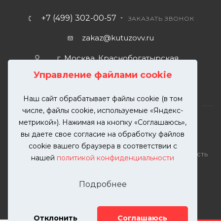
+7 (499) 302-00-57
ЗАКАЗАТЬ ЗВОНОК
zakaz@kutuzovv.ru
г. Москва, Краснобогатырская
улица, 89, стр. 1.
Управление файлами cookie
Наш сайт обрабатывает файлы cookie (в том
числе, файлы cookie, используемые «Яндекс-
метрикой»). Нажимая на кнопку «Соглашаюсь»,
вы даете свое согласие на обработку файлов
2026 © KUTUZOVV | Кузовной ремонт и покраска
cookie вашего браузера в соответствии с
автомобилей. Вся информация на сайте – собственность
нашей
политикой конфиденциальности
ООО "КУТУЗОВВ"
Публикация информации с сайта KUTUZOVV.RU без
Подробнее
разрешения запрещена. Все права защищены.
Почта: zakaz@kutuzovv.ru
Телефон: 8(499)-302-00-57
Отклонить
Соглашаюсь