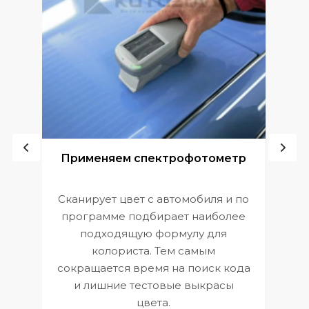
ой
Применяем спектрофотометр
Сканирует цвет с автомобиля и по
П
программе подбирает наиболее
к
э
подходящую формулу для
 и
В
колориста. Тем самым
сокращается время на поиск кода
и лишние тестовые выкрасы
цвета.