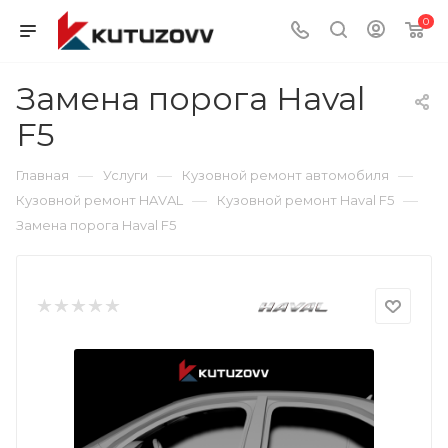
0
Замена порога Haval
F5
—
—
—
Главная
Услуги
Кузовной ремонт автомобиля
—
—
Кузовной ремонт HAVAL
Кузовной ремонт Haval F5
Замена порога Haval F5