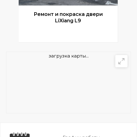
Ремонт и покраска двери
Р
LiXiang L9
загрузка карты...