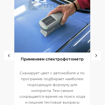
ой
Применяем спектрофотометр
Сканирует цвет с автомобиля и по
П
программе подбирает наиболее
к
э
подходящую формулу для
 и
В
колориста. Тем самым
сокращается время на поиск кода
и лишние тестовые выкрасы