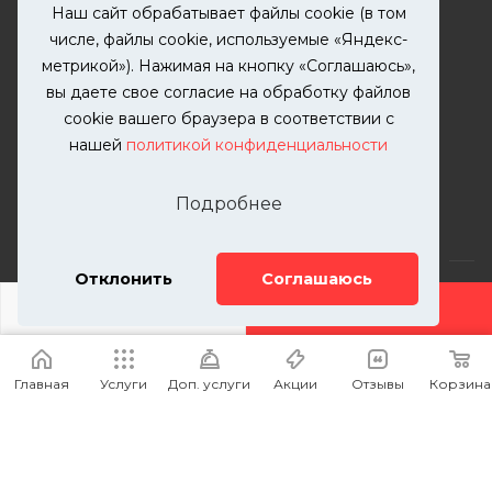
Наш сайт обрабатывает файлы cookie (в том
числе, файлы cookie, используемые «Яндекс-
+7 (499) 302-00-57
метрикой»). Нажимая на кнопку «Соглашаюсь»,
ЗАКАЗАТЬ ЗВОНОК
вы даете свое согласие на обработку файлов
zakaz@kutuzovv.ru
cookie вашего браузера в соответствии с
нашей
политикой конфиденциальности
г. Москва, Краснобогатырская
улица, 89, стр. 1.
Подробнее
Отклонить
Соглашаюсь
ДОБАВИТЬ УСЛУГУ
2026 © KUTUZOVV | Кузовной ремонт и покраска
автомобилей. Вся информация на сайте – собственность
Главная
Услуги
Доп. услуги
Акции
Отзывы
Корзина
ООО "КУТУЗОВВ"
Публикация информации с сайта KUTUZOVV.RU без
разрешения запрещена. Все права защищены.
Почта: zakaz@kutuzovv.ru
Телефон: 8(499)-302-00-57