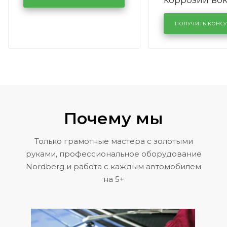
коррозии во
кузовном сервисе
лобового сте
KUTUZOVV
районе задн
ПОЛУЧИТЬ КОНС
Volkswagen 
Почему мы
Только грамотные мастера с золотыми
руками, профессиональное оборудование
Nordberg и работа с каждым автомобилем
на 5+