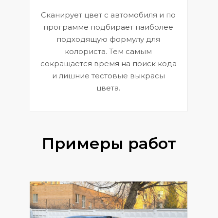
Сканирует цвет с автомобиля и по
П
программе подбирает наиболее
к
э
подходящую формулу для
 и
В
колориста. Тем самым
сокращается время на поиск кода
и лишние тестовые выкрасы
цвета.
Примеры работ