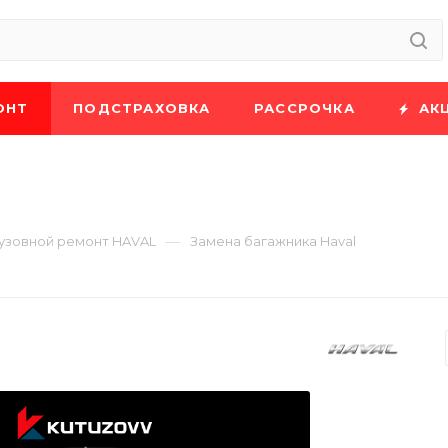
ОНТ
ПОДСТРАХОВКА
РАССРОЧКА
АК
—
узовной ремонт HAVAL
Замена багажника Haval