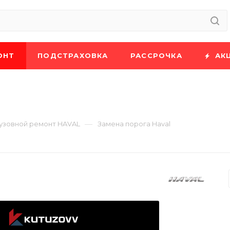
ОНТ
ПОДСТРАХОВКА
РАССРОЧКА
АК
—
узовной ремонт HAVAL
Замена порога Haval