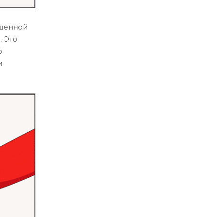
ошенной
. Это
о
и