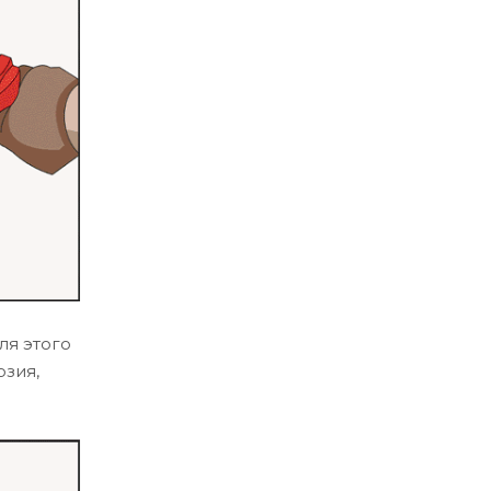
ля этого
озия,