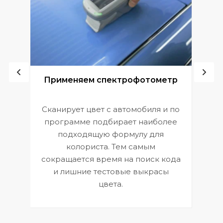
ой
Применяем спектрофотометр
Сканирует цвет с автомобиля и по
П
программе подбирает наиболее
к
э
подходящую формулу для
 и
В
колориста. Тем самым
сокращается время на поиск кода
и лишние тестовые выкрасы
цвета.