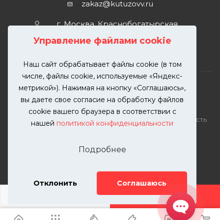
zakaz@kutuzovv.ru
г. Москва, Краснобогатырская
улица, 89, стр. 1.
Управление файлами cookie
Наш сайт обрабатывает файлы cookie (в том
числе, файлы cookie, используемые «Яндекс-
метрикой»). Нажимая на кнопку «Соглашаюсь»,
вы даете свое согласие на обработку файлов
2026 © KUTUZOVV | Кузовной ремонт и покраска
cookie вашего браузера в соответствии с
автомобилей. Вся информация на сайте – собственность
нашей
политикой конфиденциальности
ООО "КУТУЗОВВ"
Публикация информации с сайта KUTUZOVV.RU без
Подробнее
разрешения запрещена. Все права защищены.
Почта: zakaz@kutuzovv.ru
Телефон: 8(499)-302-00-57
Отклонить
Соглашаюсь
ДОБАВИТЬ УСЛУГУ