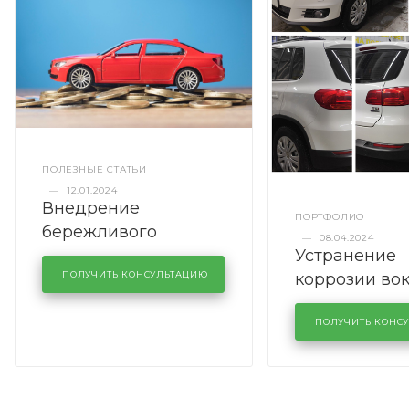
ПОЛЕЗНЫЕ СТАТЬИ
—
12.01.2024
Внедрение
ПОРТФОЛИО
бережливого
—
08.04.2024
Устранение
производства в
коррозии во
кузовном сервисе
ПОЛУЧИТЬ КОНСУЛЬТАЦИЮ
лобового сте
KUTUZOVV
районе задн
ПОЛУЧИТЬ КОНС
Volkswagen 