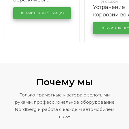
—
08.04.2024
Устранение
производства в
коррозии во
кузовном сервисе
ПОЛУЧИТЬ КОНСУЛЬТАЦИЮ
лобового сте
KUTUZOVV
районе задн
ПОЛУЧИТЬ КОНС
Volkswagen 
Почему мы
Только грамотные мастера с золотыми
руками, профессиональное оборудование
Nordberg и работа с каждым автомобилем
на 5+