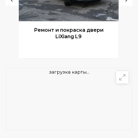
Ремонт и покраска двери
Р
LiXiang L9
загрузка карты...