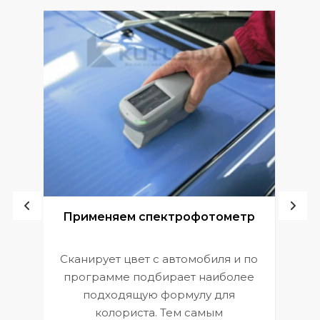
ой
Применяем спектрофотометр
Сканирует цвет с автомобиля и по
П
программе подбирает наиболее
к
э
подходящую формулу для
 и
В
колориста. Тем самым