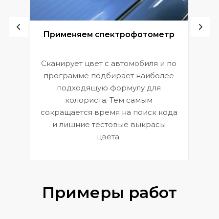
ой
Применяем спектрофотометр
Сканирует цвет с автомобиля и по
П
программе подбирает наиболее
к
э
подходящую формулу для
 и
В
колориста. Тем самым
сокращается время на поиск кода
и лишние тестовые выкрасы
цвета.
Примеры работ