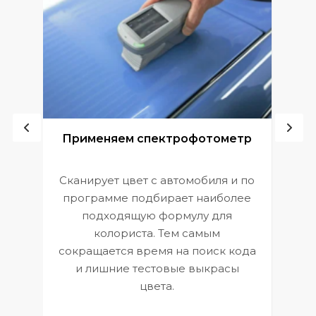
ой
Применяем спектрофотометр
Сканирует цвет с автомобиля и по
П
программе подбирает наиболее
к
э
подходящую формулу для
 и
В
колориста. Тем самым
сокращается время на поиск кода
и лишние тестовые выкрасы
цвета.