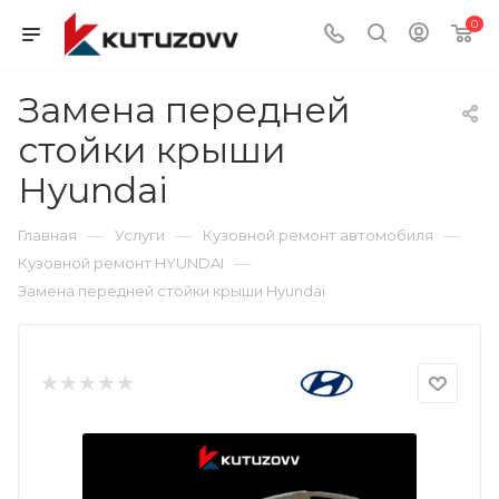
0
Замена передней
стойки крыши
Hyundai
—
—
—
Главная
Услуги
Кузовной ремонт автомобиля
—
Кузовной ремонт HYUNDAI
Замена передней стойки крыши Hyundai