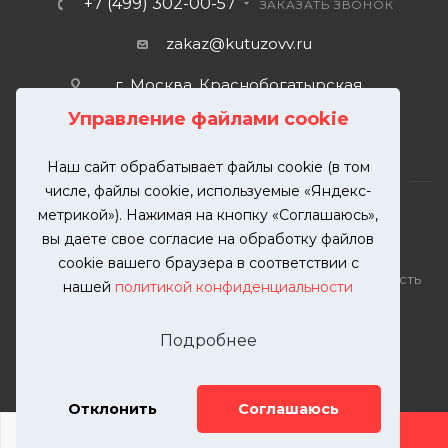
+7 (499) 302-00-57
ЗАКАЗАТЬ ЗВОНОК
zakaz@kutuzovv.ru
г. Москва, Краснобогатырская
улица, 89, стр. 1.
Управление файлами cookie
Наш сайт обрабатывает файлы cookie (в том
числе, файлы cookie, используемые «Яндекс-
метрикой»). Нажимая на кнопку «Соглашаюсь»,
вы даете свое согласие на обработку файлов
2026 © KUTUZOVV | Кузовной ремонт и покраска
cookie вашего браузера в соответствии с
автомобилей. Вся информация на сайте – собственность
нашей
политикой конфиденциальности
ООО "КУТУЗОВВ"
Публикация информации с сайта KUTUZOVV.RU без
Подробнее
разрешения запрещена. Все права защищены.
Почта: zakaz@kutuzovv.ru
Телефон: 8(499)-302-00-57
Отклонить
Соглашаюсь
ДОБАВИТЬ УСЛУГУ