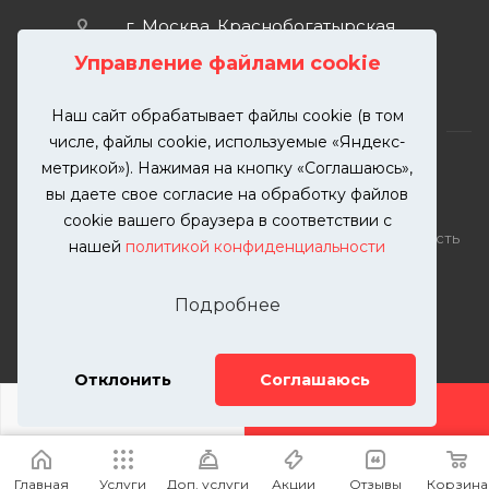
г. Москва, Краснобогатырская
улица, 89, стр. 1.
Управление файлами cookie
Наш сайт обрабатывает файлы cookie (в том
числе, файлы cookie, используемые «Яндекс-
метрикой»). Нажимая на кнопку «Соглашаюсь»,
вы даете свое согласие на обработку файлов
2026 © KUTUZOVV | Кузовной ремонт и покраска
cookie вашего браузера в соответствии с
автомобилей. Вся информация на сайте – собственность
нашей
политикой конфиденциальности
ООО "КУТУЗОВВ"
Публикация информации с сайта KUTUZOVV.RU без
Подробнее
разрешения запрещена. Все права защищены.
Почта: zakaz@kutuzovv.ru
Телефон: 8(499)-302-00-57
Отклонить
Соглашаюсь
ДОБАВИТЬ УСЛУГУ
Главная
Услуги
Доп. услуги
Акции
Отзывы
Корзина