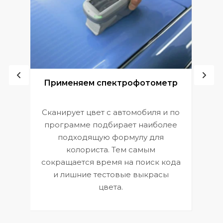
ой
Применяем спектрофотометр
Сканирует цвет с автомобиля и по
П
программе подбирает наиболее
к
э
подходящую формулу для
 и
В
колориста. Тем самым
сокращается время на поиск кода
и лишние тестовые выкрасы
цвета.