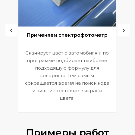
ой
Применяем спектрофотометр
Сканирует цвет с автомобиля и по
П
программе подбирает наиболее
к
э
подходящую формулу для
 и
В
колориста. Тем самым
сокращается время на поиск кода
и лишние тестовые выкрасы
цвета.
Примеры работ