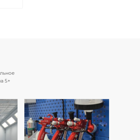
альное
а 5+