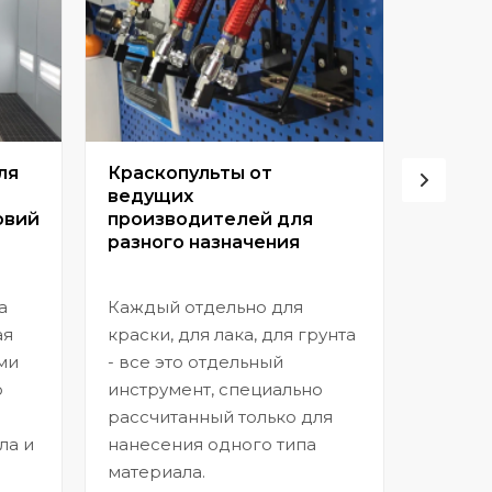
ля
Краскопульты от
Винто
ведущих
высок
овий
производителей для
разного назначения
Позвол
покрыт
а
Каждый отдельно для
прибл
ая
краски, для лака, для грунта
заводс
ми
- все это отдельный
шагрен
ю
инструмент, специально
нанесе
рассчитанный только для
ла и
нанесения одного типа
материала.