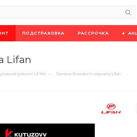
ОНТ
ПОДСТРАХОВКА
РАССРОЧКА
АК
 Lifan
—
узовной ремонт LIFAN
Замена бокового зеркала Lifan