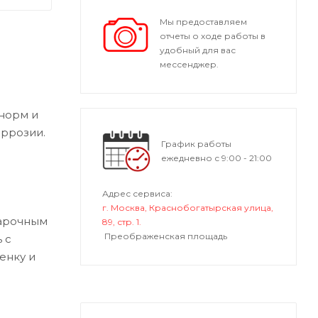
Мы предоставляем
отчеты о ходе работы в
удобный для вас
мессенджер.
норм и
оррозии.
График работы
ежедневно с 9:00 - 21:00
Адрес сервиса:
г. Москва, Краснобогатырская улица,
варочным
89, стр. 1.
Преображенская площадь
 с
енку и