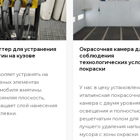
ттер для устранения
Окрасочная камера д
ин на кузове
соблюдения
технологических усл
покраски
оляет устранять на
вных элементах
У нас в цеху установлен
мобиля вмятины.
итальянская покрасочн
ямляя плоскость,
камера с двумя уровня
ащает слой нанесения
освещения и полность
левки.
решетчатым полом для
лучшего удаления напы
мусора с зоны окраски.