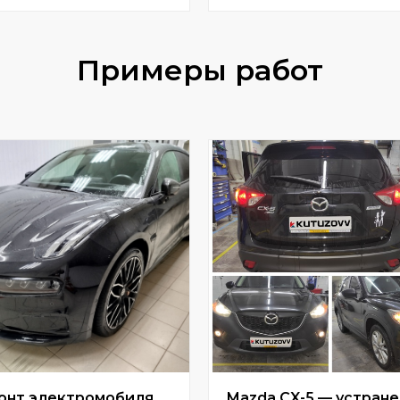
Примеры работ
онт электромобиля
Mazda CX-5 — устран