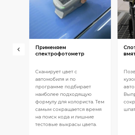
сор
Применяем
Спо
спектрофотометр
вмят
Сканирует цвет с
Позв
но
автомобиля и по
кузо
программе подбирает
авто
,
наиболее подходящую
Выпр
формулу для колориста. Тем
сокр
самым сокращается время
шпат
на поиск кода и лишние
тестовые выкрасы цвета.