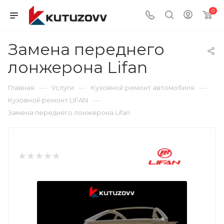
0
Замена переднего
лонжерона Lifan
—
—
—
Главная
Услуги
Кузовной ремонт автомобиля
—
Кузовной ремонт LIFAN
Замена переднего лонжерона Lifan