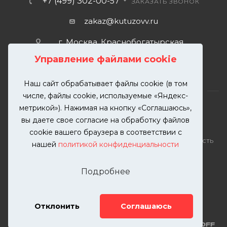
+7 (499) 302-00-57
ЗАКАЗАТЬ ЗВОНОК
zakaz@kutuzovv.ru
г. Москва, Краснобогатырская
улица, 89, стр. 1.
Управление файлами cookie
Наш сайт обрабатывает файлы cookie (в том
числе, файлы cookie, используемые «Яндекс-
метрикой»). Нажимая на кнопку «Соглашаюсь»,
вы даете свое согласие на обработку файлов
2026 © KUTUZOVV | Кузовной ремонт и покраска
cookie вашего браузера в соответствии с
автомобилей. Вся информация на сайте – собственность
нашей
политикой конфиденциальности
ООО "КУТУЗОВВ"
Публикация информации с сайта KUTUZOVV.RU без
Подробнее
разрешения запрещена. Все права защищены.
Почта: zakaz@kutuzovv.ru
Телефон: 8(499)-302-00-57
Отклонить
Соглашаюсь