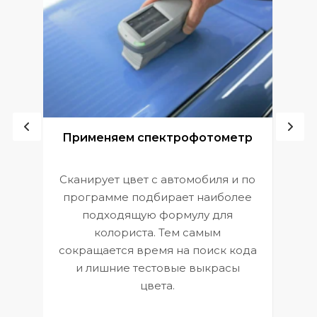
ой
Применяем спектрофотометр
Сканирует цвет с автомобиля и по
П
программе подбирает наиболее
к
э
подходящую формулу для
 и
В
колориста. Тем самым
сокращается время на поиск кода
и лишние тестовые выкрасы
цвета.