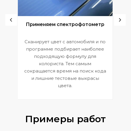
ой
Применяем спектрофотометр
Сканирует цвет с автомобиля и по
П
программе подбирает наиболее
к
э
подходящую формулу для
 и
В
колориста. Тем самым
сокращается время на поиск кода
и лишние тестовые выкрасы
цвета.
Примеры работ