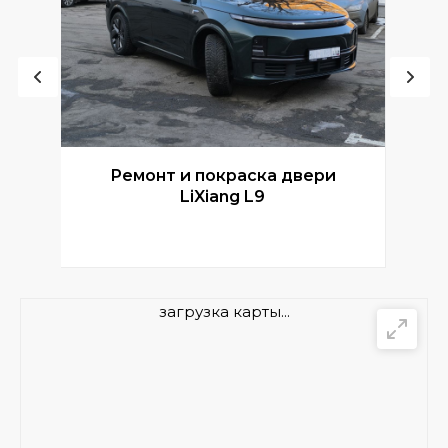
Ремонт и покраска двери
Р
LiXiang L9
загрузка карты...