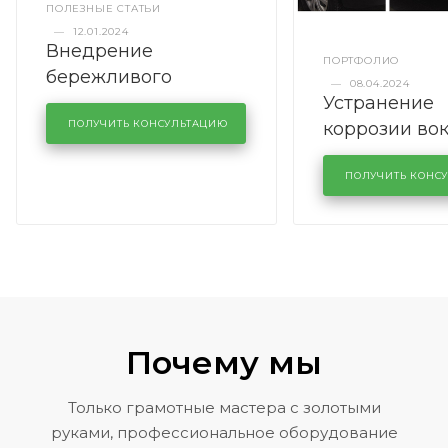
ПОЛЕЗНЫЕ СТАТЬИ
—
12.01.2024
Внедрение
ПОРТФОЛИО
бережливого
—
08.04.2024
Устранение
производства в
коррозии во
кузовном сервисе
ПОЛУЧИТЬ КОНСУЛЬТАЦИЮ
лобового сте
KUTUZOVV
районе задн
ПОЛУЧИТЬ КОНС
Volkswagen 
Почему мы
Только грамотные мастера с золотыми
руками, профессиональное оборудование