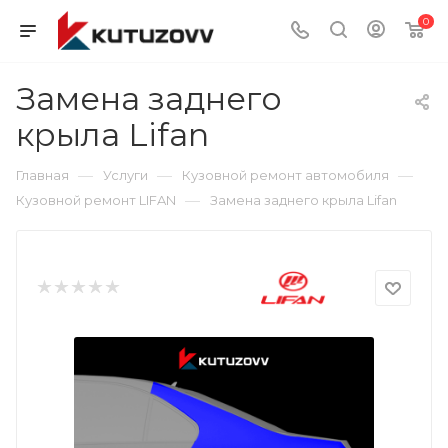
0
Замена заднего
крыла Lifan
—
—
—
Главная
Услуги
Кузовной ремонт автомобиля
—
Кузовной ремонт LIFAN
Замена заднего крыла Lifan