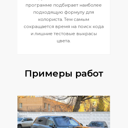
П
программе подбирает наиболее
к
э
подходящую формулу для
 и
В
колориста. Тем самым
сокращается время на поиск кода
и лишние тестовые выкрасы
цвета.
Примеры работ