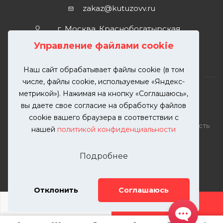
zakaz@kutuzovv.ru
г. Москва, Краснобогатырская
улица, 89, стр. 1.
Управление файлами cookie
Наш сайт обрабатывает файлы cookie (в том
числе, файлы cookie, используемые «Яндекс-
метрикой»). Нажимая на кнопку «Соглашаюсь»,
вы даете свое согласие на обработку файлов
2026 © KUTUZOVV | Кузовной ремонт и покраска
cookie вашего браузера в соответствии с
автомобилей. Вся информация на сайте – собственность
нашей
политикой конфиденциальности
ООО "КУТУЗОВВ"
Публикация информации с сайта KUTUZOVV.RU без
Подробнее
разрешения запрещена. Все права защищены.
Почта: zakaz@kutuzovv.ru
Телефон: 8(499)-302-00-57
Отклонить
Соглашаюсь
ДОБАВИТЬ УСЛУГУ