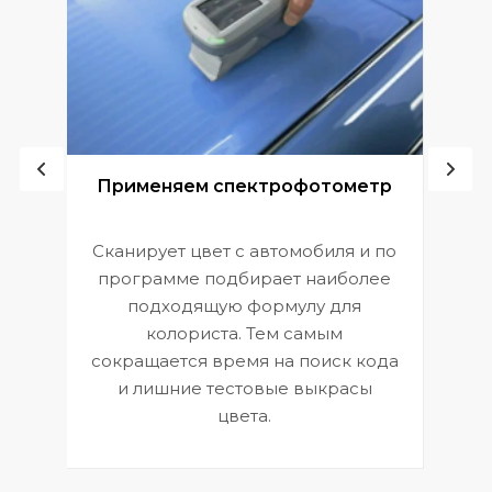
ой
Применяем спектрофотометр
Сканирует цвет с автомобиля и по
П
программе подбирает наиболее
к
э
подходящую формулу для
 и
В
колориста. Тем самым
сокращается время на поиск кода
и лишние тестовые выкрасы
цвета.