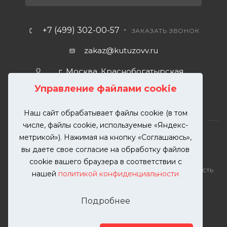
+7 (499) 302-00-57
ЗАКАЗАТЬ ЗВОНОК
zakaz@kutuzovv.ru
г. Москва, Краснобогатырская
улица, 89, стр. 1.
Управление файлами cookie
Наш сайт обрабатывает файлы cookie (в том
числе, файлы cookie, используемые «Яндекс-
метрикой»). Нажимая на кнопку «Соглашаюсь»,
вы даете свое согласие на обработку файлов
2026 © KUTUZOVV | Кузовной ремонт и покраска
cookie вашего браузера в соответствии с
автомобилей. Вся информация на сайте – собственность
нашей
политикой конфиденциальности
ООО "КУТУЗОВВ"
Публикация информации с сайта KUTUZOVV.RU без
Подробнее
разрешения запрещена. Все права защищены.
Почта: zakaz@kutuzovv.ru
Телефон: 8(499)-302-00-57