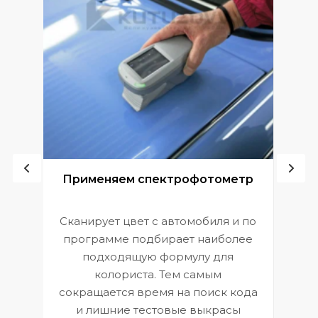
ой
Применяем спектрофотометр
Сканирует цвет с автомобиля и по
П
программе подбирает наиболее
к
э
подходящую формулу для
 и
В
колориста. Тем самым
сокращается время на поиск кода
и лишние тестовые выкрасы