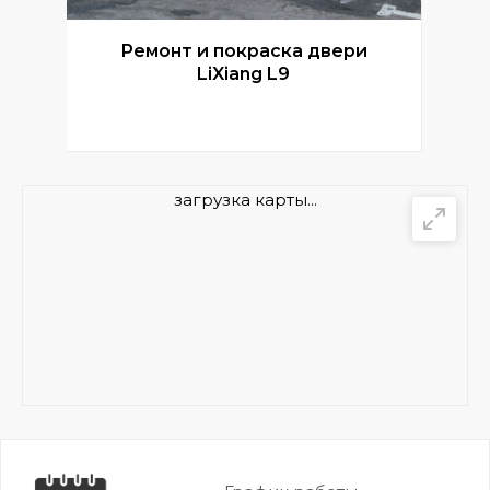
Ремонт и покраска двери
Р
LiXiang L9
загрузка карты...