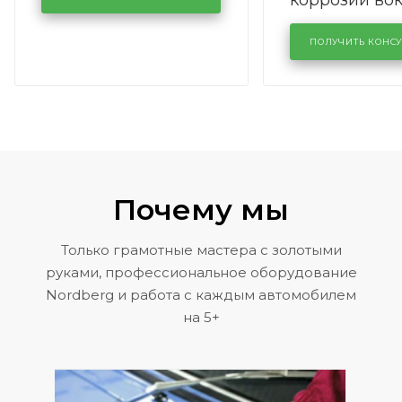
коррозии во
кузовном сервисе
лобового сте
KUTUZOVV
районе задн
ПОЛУЧИТЬ КОНС
Volkswagen 
Почему мы
Только грамотные мастера с золотыми
руками, профессиональное оборудование
Nordberg и работа с каждым автомобилем
на 5+