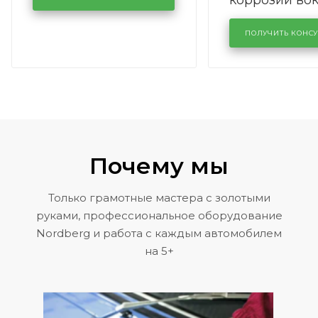
кузовном сервисе
лобового сте
KUTUZOVV
районе задн
ПОЛУЧИТЬ КОНС
Volkswagen 
Почему мы
Только грамотные мастера с золотыми
руками, профессиональное оборудование
Nordberg и работа с каждым автомобилем
на 5+