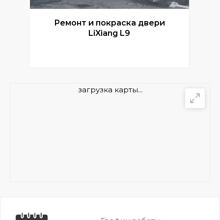
Ремонт и покраска двери
Р
LiXiang L9
загрузка карты...