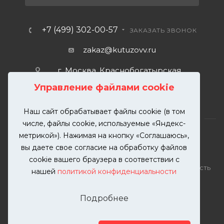
+7 (499) 302-00-57
ЗАКАЗАТЬ ЗВОНОК
zakaz@kutuzovv.ru
г. Москва, Краснобогатырская
улица, 89, стр. 1.
Управление файлами cookie
Наш сайт обрабатывает файлы cookie (в том
числе, файлы cookie, используемые «Яндекс-
метрикой»). Нажимая на кнопку «Соглашаюсь»,
вы даете свое согласие на обработку файлов
2026 © KUTUZOVV | Кузовной ремонт и покраска
cookie вашего браузера в соответствии с
автомобилей. Вся информация на сайте – собственность
нашей
политикой конфиденциальности
ООО "КУТУЗОВВ"
Публикация информации с сайта KUTUZOVV.RU без
Подробнее
разрешения запрещена. Все права защищены.
Почта: zakaz@kutuzovv.ru
Телефон: 8(499)-302-00-57