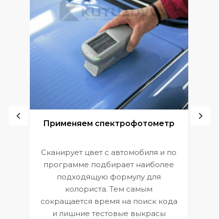
ой
Применяем спектрофотометр
Сканирует цвет с автомобиля и по
П
программе подбирает наиболее
к
э
подходящую формулу для
 и
В
колориста. Тем самым
сокращается время на поиск кода
и лишние тестовые выкрасы