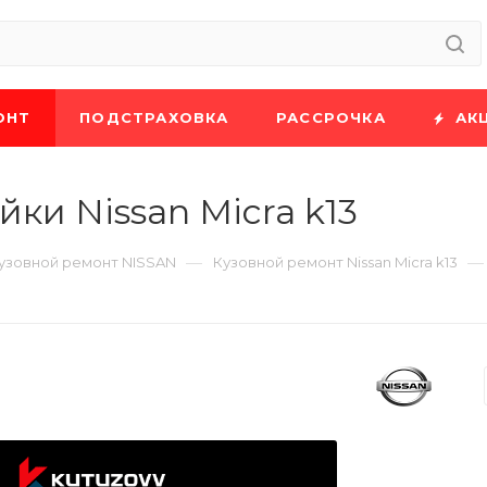
ОНТ
ПОДСТРАХОВКА
РАССРОЧКА
АК
ки Nissan Micra k13
—
—
узовной ремонт NISSAN
Кузовной ремонт Nissan Micra k13