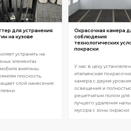
ттер для устранения
Окрасочная камера д
ин на кузове
соблюдения
технологических усл
покраски
оляет устранять на
вных элементах
У нас в цеху установлен
мобиля вмятины.
итальянская покрасочн
ямляя плоскость,
камера с двумя уровня
ащает слой нанесения
освещения и полность
левки.
решетчатым полом для
лучшего удаления напы
мусора с зоны окраски.