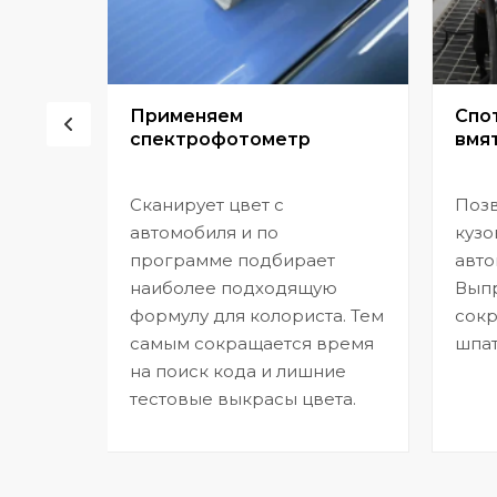
сор
Применяем
Спо
спектрофотометр
вмят
Сканирует цвет с
Позв
но
автомобиля и по
кузо
программе подбирает
авто
,
наиболее подходящую
Выпр
формулу для колориста. Тем
сокр
самым сокращается время
шпат
на поиск кода и лишние
тестовые выкрасы цвета.