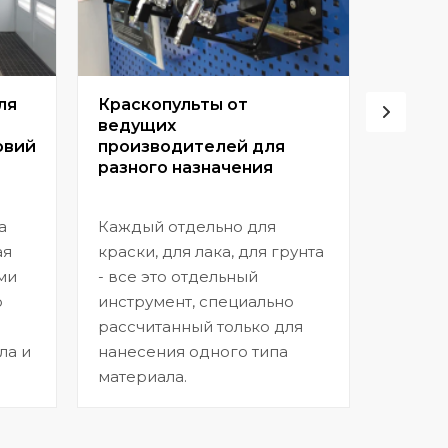
ля
Краскопульты от
Винто
ведущих
высок
овий
производителей для
разного назначения
Позвол
покрыт
а
Каждый отдельно для
прибл
ая
краски, для лака, для грунта
заводс
ми
- все это отдельный
шагрен
ю
инструмент, специально
нанесе
рассчитанный только для
ла и
нанесения одного типа
материала.