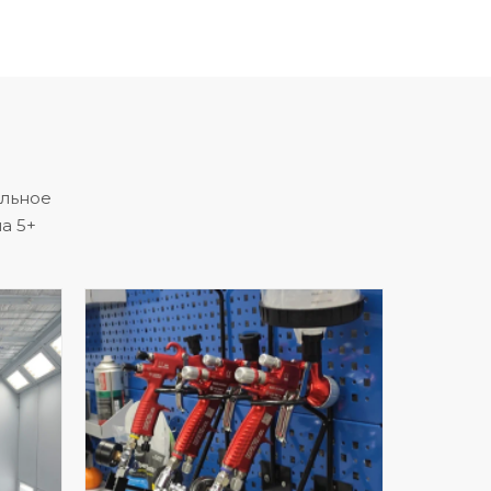
альное
а 5+