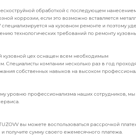
 пескоструйной обработкой с последующем нанесение
возной коррозии, если это возможно вставляется метал
 специализируется на кузовном ремонте и поэтому уд
ению технологических требований по ремонту кузовн
ий кузовной цех оснащен всем необходимым
. Специалисты компании несколько раз в год проход
ржания собственных навыков на высоком профессион
му уровню профессионализма наших сотрудников, мы
сервиса.
UTUZOVV вы можете воспользоваться рассрочкой платеж
в и получите сумму своего ежемесячного платежа.