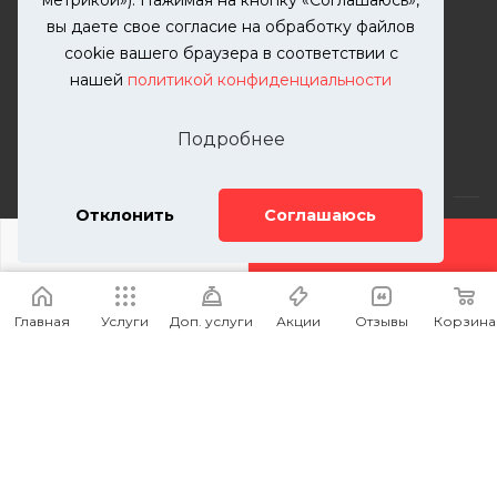
ЗАКАЗАТЬ ЗВОНОК
вы даете свое согласие на обработку файлов
zakaz@kutuzovv.ru
cookie вашего браузера в соответствии с
нашей
политикой конфиденциальности
г. Москва, Краснобогатырская
улица, 89, стр. 1.
Подробнее
Отклонить
Соглашаюсь
ДОБАВИТЬ УСЛУГУ
2026 © KUTUZOVV | Кузовной ремонт и покраска
автомобилей. Вся информация на сайте – собственность
Главная
Услуги
Доп. услуги
Акции
Отзывы
Корзина
ООО "КУТУЗОВВ"
Публикация информации с сайта KUTUZOVV.RU без
разрешения запрещена. Все права защищены.
Почта: zakaz@kutuzovv.ru
Телефон: 8(499)-302-00-57