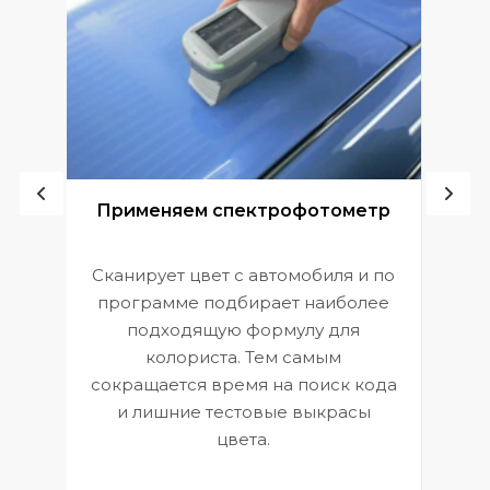
ой
Применяем спектрофотометр
Сканирует цвет с автомобиля и по
П
программе подбирает наиболее
к
э
подходящую формулу для
 и
В
колориста. Тем самым
сокращается время на поиск кода
и лишние тестовые выкрасы
цвета.