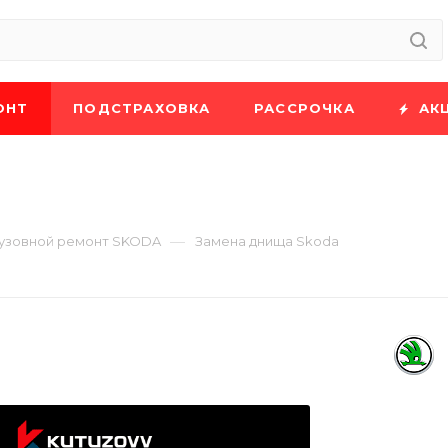
ОНТ
ПОДСТРАХОВКА
РАССРОЧКА
АК
—
узовной ремонт SKODA
Замена днища Skoda