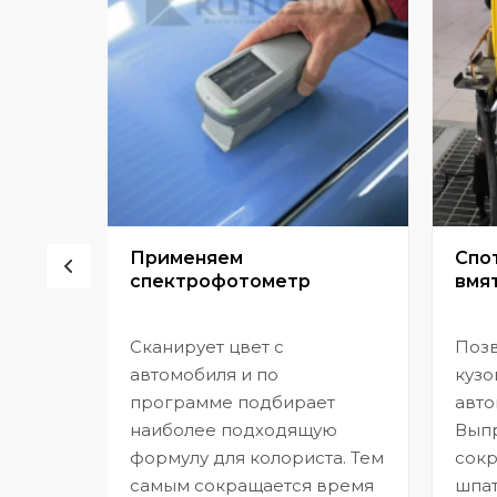
сор
Применяем
Спо
спектрофотометр
вмят
Сканирует цвет с
Позв
но
автомобиля и по
кузо
программе подбирает
авто
,
наиболее подходящую
Выпр
формулу для колориста. Тем
сокр
самым сокращается время
шпат