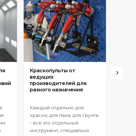
ля
Краскопульты от
Винто
ведущих
высок
овий
производителей для
разного назначения
Позвол
покрыт
а
Каждый отдельно для
прибл
ая
краски, для лака, для грунта
заводс
ми
- все это отдельный
шагрен
ю
инструмент, специально
нанесе