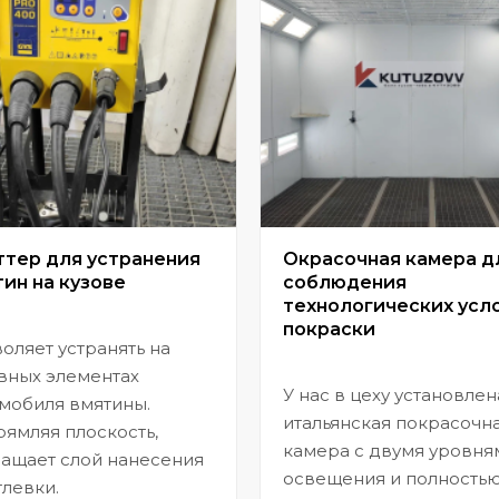
ттер для устранения
Окрасочная камера д
ин на кузове
соблюдения
технологических усл
покраски
оляет устранять на
вных элементах
У нас в цеху установлен
мобиля вмятины.
итальянская покрасочн
ямляя плоскость,
камера с двумя уровня
ащает слой нанесения
освещения и полность
левки.