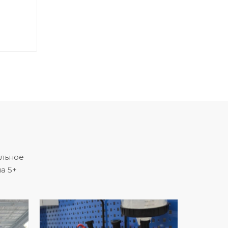
альное
а 5+