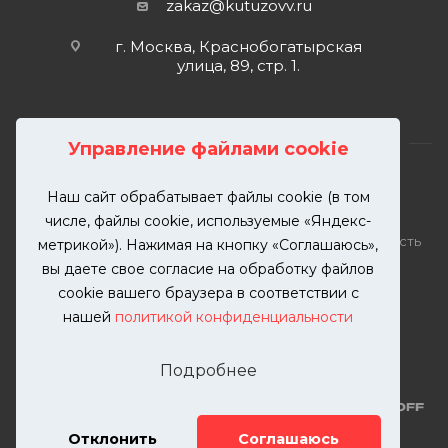
zakaz@kutuzovv.ru
г. Москва, Краснобогатырская
улица, 89, стр. 1.
Управление файлами cookie
Наш сайт обрабатывает файлы cookie (в том
2026 © KUTUZOVV | Кузовной ремонт и покраска
числе, файлы cookie, используемые «Яндекс-
автомобилей. Вся информация на сайте – собственность
метрикой»). Нажимая на кнопку «Соглашаюсь»,
ООО "КУТУЗОВВ"
вы даете свое согласие на обработку файлов
Публикация информации с сайта KUTUZOVV.RU без
cookie вашего браузера в соответствии с
разрешения запрещена. Все права защищены.
нашей
политикой конфиденциальности
Почта: zakaz@kutuzovv.ru
Телефон: 8(499)-302-00-57
Подробнее
Отклонить
Соглашаюсь