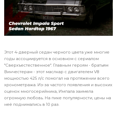
Этот 4-дверный седан черного цвета уже многие
годы ассоциируется в основном с сериалом
"Сверхъестественное". Главным героям - братьям
Винчестерам - этот маслкар с двигателем V8
мощностью 425 л/с помогал на протяжении всего
хронометража. Из-за частого появления и высоких
оценок многосерийника, Импала заимела
огромную любовь. На пике популярности, цены на
неё поднимались в 10 раз.