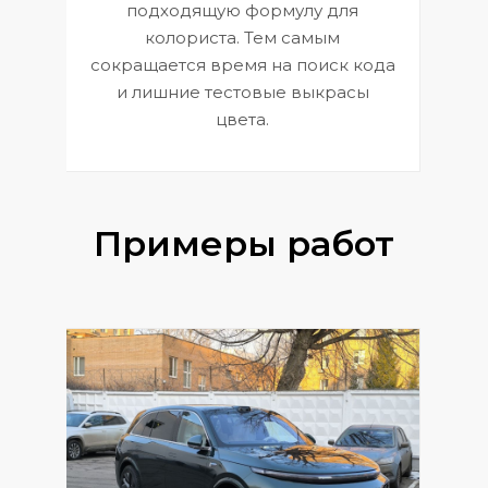
к
э
подходящую формулу для
 и
В
колориста. Тем самым
сокращается время на поиск кода
и лишние тестовые выкрасы
цвета.
Примеры работ