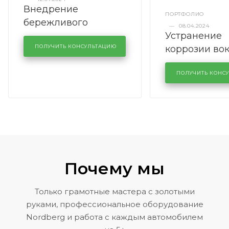
Внедрение
ПОРТФОЛИО
бережливого
—
08.04.2024
Устранение
производства в
коррозии во
кузовном сервисе
ПОЛУЧИТЬ КОНСУЛЬТАЦИЮ
лобового сте
KUTUZOVV
районе задн
ПОЛУЧИТЬ КОНС
Volkswagen 
Почему мы
Только грамотные мастера с золотыми
руками, профессиональное оборудование
Nordberg и работа с каждым автомобилем