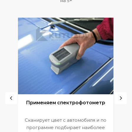
на 5+
ой
Применяем спектрофотометр
Сканирует цвет с автомобиля и по
П
программе подбирает наиболее