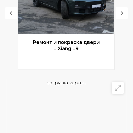
Ремонт и покраска двери
Р
LiXiang L9
загрузка карты...