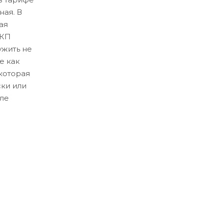
ная. В
ая
ЛКП
ужить не
е как
которая
ски или
ле