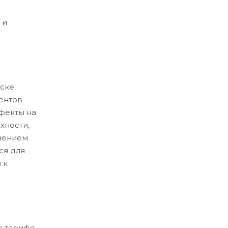
 и
ске
ентов
ефекты на
хности,
нением
ся для
 к
в тарифе