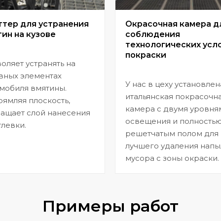
ттер для устранения
Окрасочная камера д
ин на кузове
соблюдения
технологических усл
покраски
оляет устранять на
вных элементах
У нас в цеху установлен
мобиля вмятины.
итальянская покрасочн
ямляя плоскость,
камера с двумя уровня
ащает слой нанесения
освещения и полность
левки.
решетчатым полом для
лучшего удаления напы
мусора с зоны окраски.
Примеры работ