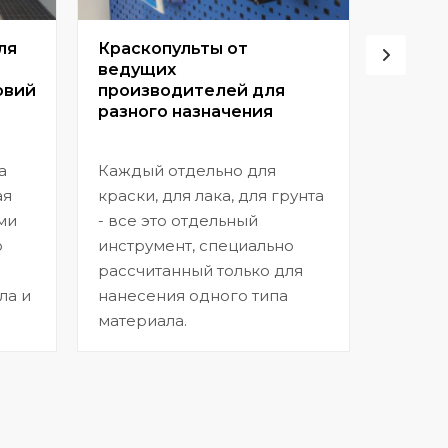
ля
Краскопульты от
Винто
ведущих
высок
овий
производителей для
разного назначения
Позвол
покрыт
а
Каждый отдельно для
прибл
ая
краски, для лака, для грунта
заводс
ми
- все это отдельный
шагрен
ю
инструмент, специально
нанесе
рассчитанный только для
ла и
нанесения одного типа
материала.