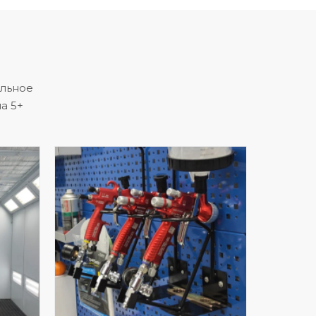
альное
а 5+