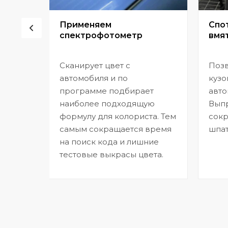
сор
Применяем
Спо
спектрофотометр
вмят
Сканирует цвет с
Позв
но
автомобиля и по
кузо
программе подбирает
авто
,
наиболее подходящую
Выпр
формулу для колориста. Тем
сокр
самым сокращается время
шпат
на поиск кода и лишние
тестовые выкрасы цвета.