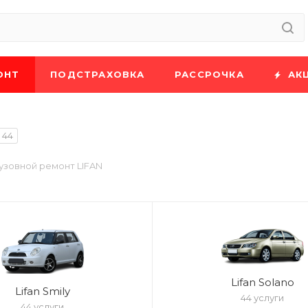
ОНТ
ПОДСТРАХОВКА
РАССРОЧКА
АК
44
узовной ремонт LIFAN
Lifan Solano
Lifan Smily
44 услуги
44 услуги