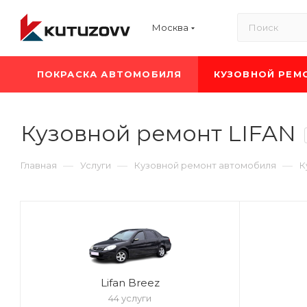
Москва
ПОКРАСКА АВТОМОБИЛЯ
КУЗОВНОЙ РЕМ
Кузовной ремонт LIFAN
—
—
—
Главная
Услуги
Кузовной ремонт автомобиля
К
Lifan Breez
44 услуги