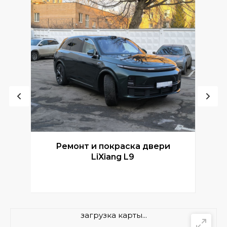
Ремонт и покраска двери
Р
LiXiang L9
загрузка карты...