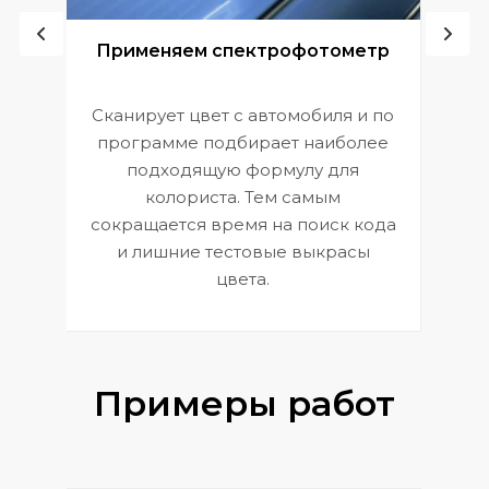
ой
Применяем спектрофотометр
Сканирует цвет с автомобиля и по
П
программе подбирает наиболее
к
э
подходящую формулу для
 и
В
колориста. Тем самым
сокращается время на поиск кода
и лишние тестовые выкрасы
цвета.
Примеры работ